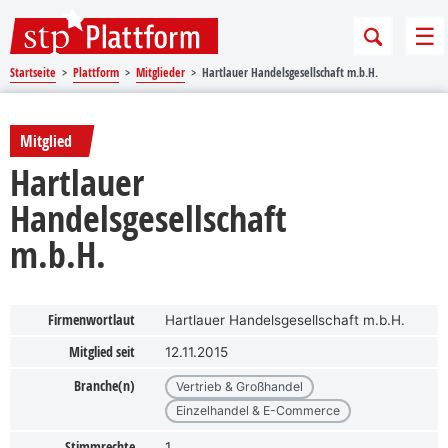
Sprungmarken
Springe direkt zu:
Me
Startseite
Plattform
Mitglieder
Hartlauer Handelsgesellschaft m.b.H.
Mitglied
Hartlauer
Handelsgesellschaft
m.b.H.
Firmenwortlaut
Hartlauer Handelsgesellschaft m.b.H.
Mitglied seit
12.11.2015
Branche(n)
Vertrieb & Großhandel
Einzelhandel & E-Commerce
Stimmrechte
1