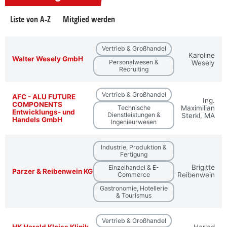
Liste von A-Z
Mitglied werden
Vertrieb & Großhandel
Karoline
Walter Wesely GmbH
Personalwesen &
Wesely
Recruiting
Vertrieb & Großhandel
AFC - ALU FUTURE
Ing.
COMPONENTS
Technische
Maximilian
Entwicklungs- und
Dienstleistungen &
Sterkl, MA
Handels GmbH
Ingenieurwesen
Industrie, Produktion &
Fertigung
Brigitte
Einzelhandel & E-
Parzer & Reibenwein KG
Commerce
Reibenwein
Gastronomie, Hotellerie
& Tourismus
Vertrieb & Großhandel
HK Harald Kleiss Klinik-
Harlad