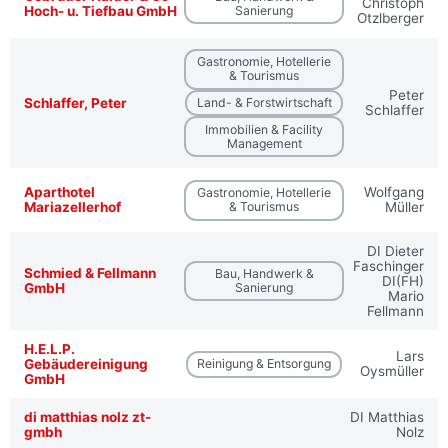
Christoph
Hoch- u. Tiefbau GmbH
Sanierung
Otzlberger
Gastronomie, Hotellerie
& Tourismus
Peter
Schlaffer, Peter
Land- & Forstwirtschaft
Schlaffer
Immobilien & Facility
Management
Aparthotel
Wolfgang
Gastronomie, Hotellerie
Mariazellerhof
& Tourismus
Müller
DI Dieter
Faschinger
Schmied & Fellmann
Bau, Handwerk &
DI(FH)
GmbH
Sanierung
Mario
Fellmann
H.E.L.P.
Lars
Gebäudereinigung
Reinigung & Entsorgung
Oysmüller
GmbH
di matthias nolz zt-
DI Matthias
gmbh
Nolz