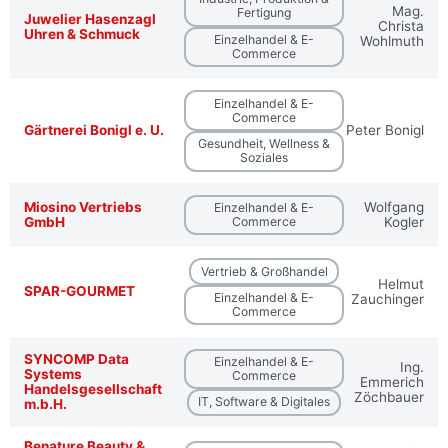
Mag.
Fertigung
Juwelier Hasenzagl
Christa
Uhren & Schmuck
Einzelhandel & E-
Wohlmuth
Commerce
Einzelhandel & E-
Commerce
Gärtnerei Bonigl e. U.
Peter Bonigl
Gesundheit, Wellness &
Soziales
Miosino Vertriebs
Wolfgang
Einzelhandel & E-
GmbH
Commerce
Kogler
Vertrieb & Großhandel
Helmut
SPAR-GOURMET
Einzelhandel & E-
Zauchinger
Commerce
SYNCOMP Data
Einzelhandel & E-
Ing.
Systems
Commerce
Emmerich
Handelsgesellschaft
Zöchbauer
IT, Software & Digitales
m.b.H.
Benature Beauty &