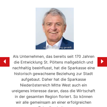
(c) zur Verfügung gestellt
e mein
Als Unternehmen, das bereits seit 170 Jahren
Ich f
ölten
die Entwicklung St. Pöltens maßgeblich und
der 
swerte
nachhaltig beeinflusst, hat die Sparkasse eine
en in
historisch gewachsene Beziehung zur Stadt
liebe
 die
aufgebaut. Daher hat die Sparkasse
Ale
n
Niederösterreich Mitte West auch ein
eitrag
ureigenes Interesse daran, dass die Wirtschaft
en der
in der gesamten Region floriert. So können
NSERER
wir alle gemeinsam an einer erfolgreichen