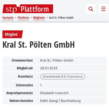
Sprungmarken
Springe direkt zu:
Me
Startseite
Plattform
Mitglieder
Kral St. Pölten GmbH
Mitglied
Kral St. Pölten GmbH
Firmenwortlaut
Kral St. Pölten GmbH
Mitglied seit
29.01.2025
Branche(n)
Einzelhandel & E-Commerce
Stimmrechte
1
Ansprechperson(en)
Elisabeth Ivancich
Weitere Kontakte
Edith Gangl | Buchhaltung