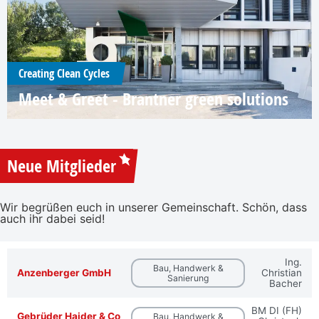
Creating Clean Cycles
Meet & Greet - Brantner green solutions
Neue Mitglieder
Wir begrüßen euch in unserer Gemeinschaft. Schön, dass
auch ihr dabei seid!
Ing.
Bau, Handwerk &
Anzenberger GmbH
Christian
Sanierung
Bacher
BM DI (FH)
Gebrüder Haider & Co
Bau, Handwerk &