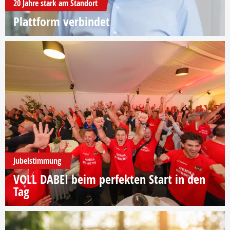
20 Jahre stark am Standort
Plattform verbindet
Jubelstimmung
VOLL DABEI beim perfekten Start in den
Tag