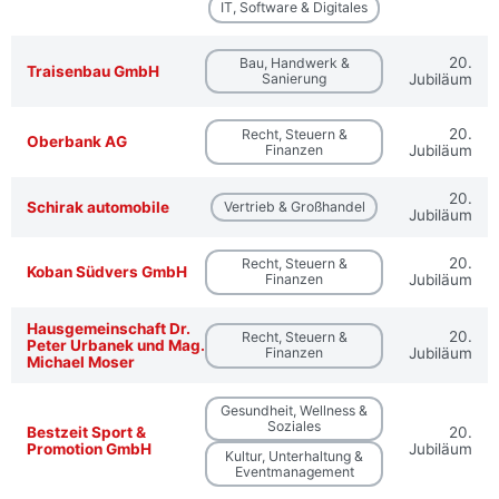
IT, Software & Digitales
20.
Bau, Handwerk &
Traisenbau GmbH
Sanierung
Jubiläum
20.
Recht, Steuern &
Oberbank AG
Finanzen
Jubiläum
20.
Schirak automobile
Vertrieb & Großhandel
Jubiläum
20.
Recht, Steuern &
Koban Südvers GmbH
Finanzen
Jubiläum
Hausgemeinschaft Dr.
20.
Recht, Steuern &
Peter Urbanek und Mag.
Finanzen
Jubiläum
Michael Moser
Gesundheit, Wellness &
Soziales
Bestzeit Sport &
20.
Promotion GmbH
Jubiläum
Kultur, Unterhaltung &
Eventmanagement