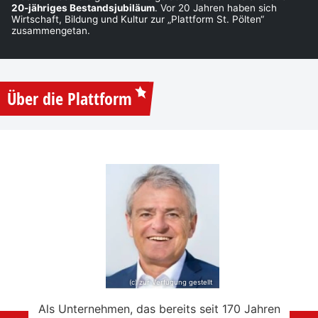
20-jähriges Bestandsjubiläum
. Vor 20 Jahren haben sich
Wirtschaft, Bildung und Kultur zur „Plattform St. Pölten“
zusammengetan.
Über die Plattform
(c) zur Verfügung gestellt
e mein
Als Unternehmen, das bereits seit 170 Jahren
Ich f