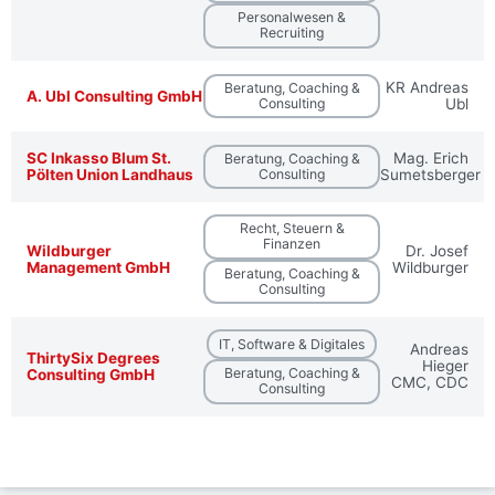
Personalwesen &
Recruiting
KR Andreas
Beratung, Coaching &
A. Ubl Consulting GmbH
Consulting
Ubl
SC Inkasso Blum St.
Mag. Erich
Beratung, Coaching &
Pölten Union Landhaus
Consulting
Sumetsberger
Recht, Steuern &
Finanzen
Wildburger
Dr. Josef
Management GmbH
Wildburger
Beratung, Coaching &
Consulting
IT, Software & Digitales
Andreas
ThirtySix Degrees
Hieger
Beratung, Coaching &
Consulting GmbH
CMC, CDC
Consulting