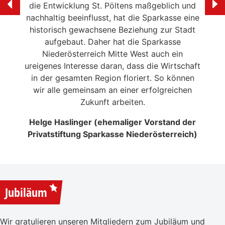
ölten
die Entwicklung St. Pöltens maßgeblich und
der 
swerte
nachhaltig beeinflusst, hat die Sparkasse eine
en in
historisch gewachsene Beziehung zur Stadt
liebe
 die
aufgebaut. Daher hat die Sparkasse
Ale
n
Niederösterreich Mitte West auch ein
eitrag
ureigenes Interesse daran, dass die Wirtschaft
en der
in der gesamten Region floriert. So können
NSERER
wir alle gemeinsam an einer erfolgreichen
Zukunft arbeiten.
Helge Haslinger (ehemaliger Vorstand der
Privatstiftung Sparkasse Niederösterreich)
Jubiläum
Wir gratulieren unseren Mitgliedern zum Jubiläum und