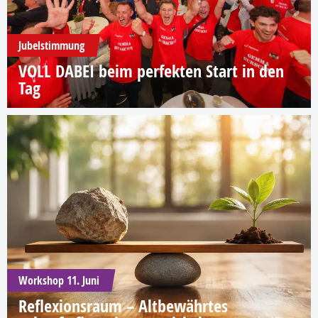
Jubelstimmung
VOLL DABEI beim perfekten Start in den
Tag
Workshop 11. Juni
Reflexionsraum – Altbewährtes