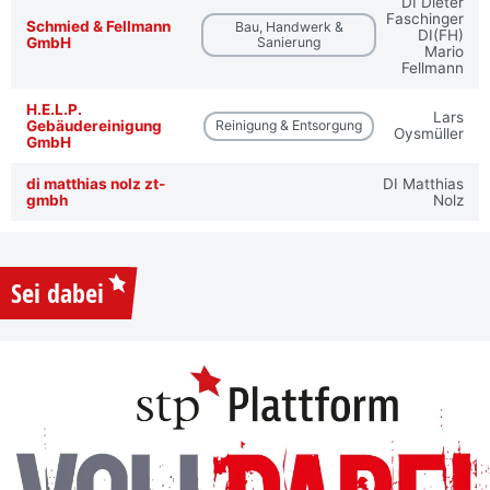
DI Dieter
Faschinger
Schmied & Fellmann
Bau, Handwerk &
DI(FH)
GmbH
Sanierung
Mario
Fellmann
H.E.L.P.
Lars
Gebäudereinigung
Reinigung & Entsorgung
Oysmüller
GmbH
di matthias nolz zt-
DI Matthias
gmbh
Nolz
Sei dabei