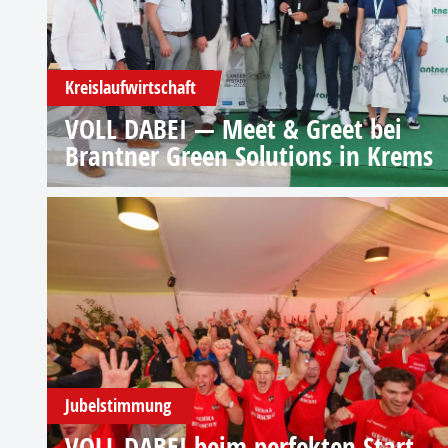
Kreislaufwirtschaft
VOLL DABEI — Meet & Greet bei
Brantner Green Solutions in Krems
Jubelstimmung
VOLL DABEI beim perfekten Start