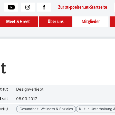
Zur st-poelten.at-Startseite
Meet & Greet
Über uns
Mitglieder
t
tlaut
Designverliebt
 seit
08.03.2017
he(n)
Gesundheit, Wellness & Soziales
Kultur, Unterhaltun