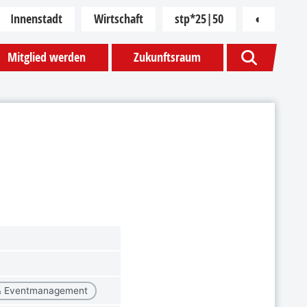
Innenstadt
Wirtschaft
stp*25|50
◐
Kontras
Mitglied werden
Zukunftsraum
g & Eventmanagement