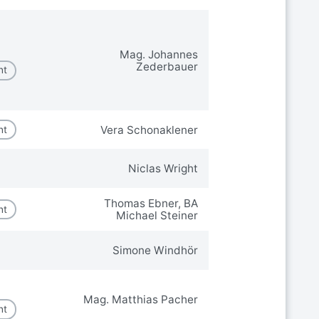
Mag. Johannes
Zederbauer
nt
Vera Schonaklener
nt
Niclas Wright
Thomas Ebner, BA
nt
Michael Steiner
Simone Windhör
Mag. Matthias Pacher
nt