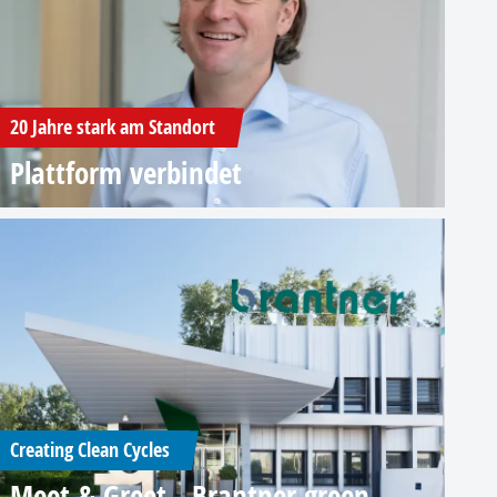
20 Jahre stark am Standort
Plattform verbindet
Creating Clean Cycles
Meet & Greet - Brantner green