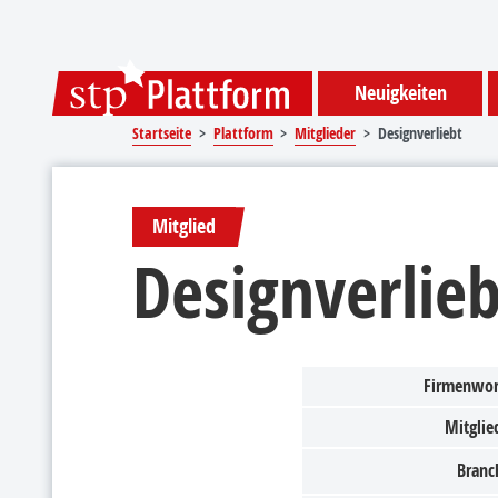
Sprungmarken
Springe direkt zu:
Neuigkeiten
Startseite
Plattform
Mitglieder
Designverliebt
Mitglied
Designverlieb
Firmenwor
Mitglied
Branc