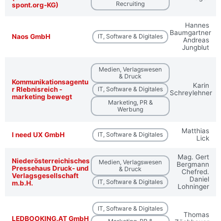
Recruiting
spont.org-KG)
Hannes
Baumgartner
Naos GmbH
IT, Software & Digitales
Andreas
Jungblut
Medien, Verlagswesen
& Druck
Kommunikationsagentu
Karin
r Rlebnisreich -
IT, Software & Digitales
Schreylehner
marketing bewegt
Marketing, PR &
Werbung
Matthias
I need UX GmbH
IT, Software & Digitales
Lick
Mag. Gert
Niederösterreichisches
Medien, Verlagswesen
Bergmann
Pressehaus Druck- und
& Druck
Chefred.
Verlagsgesellschaft
Daniel
IT, Software & Digitales
m.b.H.
Lohninger
IT, Software & Digitales
Thomas
LEDBOOKING.AT GmbH