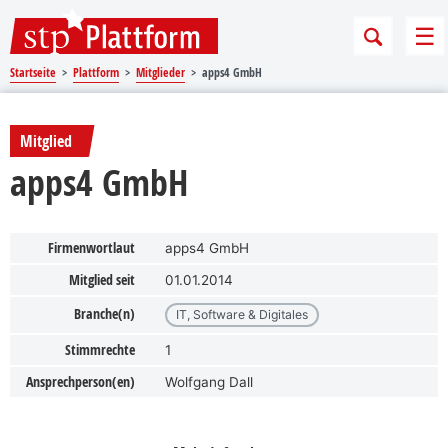
Sprungmarken
Springe direkt zu:
Me
Startseite
Plattform
Mitglieder
apps4 GmbH
Mitglied
apps4 GmbH
Firmenwortlaut
apps4 GmbH
Mitglied seit
01.01.2014
Branche(n)
IT, Software & Digitales
Stimmrechte
1
Ansprechperson(en)
Wolfgang Dall