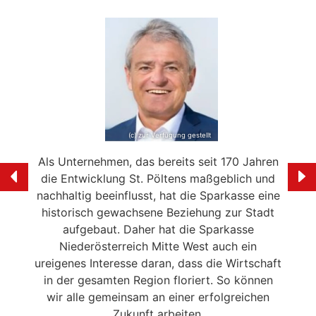
(c) zur Verfügung gestellt
e mein
Als Unternehmen, das bereits seit 170 Jahren
Ich f
ölten
die Entwicklung St. Pöltens maßgeblich und
der 
swerte
nachhaltig beeinflusst, hat die Sparkasse eine
en in
historisch gewachsene Beziehung zur Stadt
liebe
 die
aufgebaut. Daher hat die Sparkasse
Ale
n
Niederösterreich Mitte West auch ein
eitrag
ureigenes Interesse daran, dass die Wirtschaft
en der
in der gesamten Region floriert. So können
NSERER
wir alle gemeinsam an einer erfolgreichen
Zukunft arbeiten.