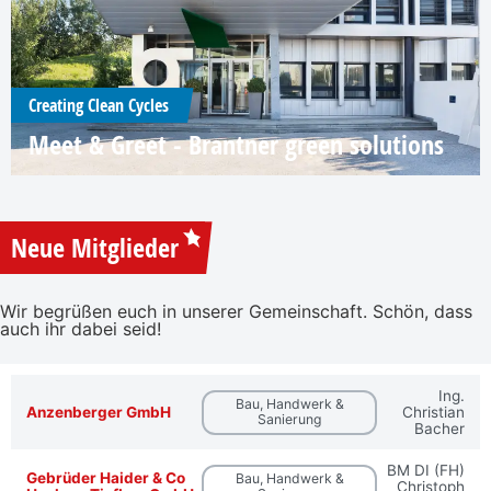
Creating Clean Cycles
Meet & Greet - Brantner green solutions
Neue Mitglieder
Wir begrüßen euch in unserer Gemeinschaft. Schön, dass
auch ihr dabei seid!
Ing.
Bau, Handwerk &
Anzenberger GmbH
Christian
Sanierung
Bacher
BM DI (FH)
Gebrüder Haider & Co
Bau, Handwerk &
Christoph