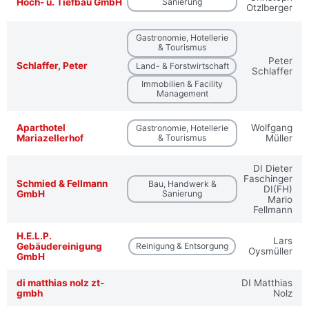
Hoch- u. Tiefbau GmbH
Sanierung
Otzlberger
Gastronomie, Hotellerie
& Tourismus
Peter
Schlaffer, Peter
Land- & Forstwirtschaft
Schlaffer
Immobilien & Facility
Management
Aparthotel
Wolfgang
Gastronomie, Hotellerie
Mariazellerhof
& Tourismus
Müller
DI Dieter
Faschinger
Schmied & Fellmann
Bau, Handwerk &
DI(FH)
GmbH
Sanierung
Mario
Fellmann
H.E.L.P.
Lars
Gebäudereinigung
Reinigung & Entsorgung
Oysmüller
GmbH
di matthias nolz zt-
DI Matthias
gmbh
Nolz