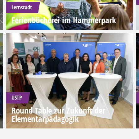
Lernstadt
Ferienbücherei im Hammerpark
USTP
Round Table zur Zukunft der
Elementarpädagogik