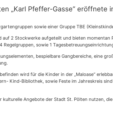
n „Karl Pfeffer-Gasse“ eröffnete i
gartengruppen sowie einer Gruppe TBE (Kleinstkinder
d auf 2 Stockwerke aufgeteilt und bieten momentan P
 4 Regelgruppen, sowie 1 Tagesbetreuungseinrichtun
ngselementen, bespielbare Gangbereiche, eine groß
ung.
efinden wird für die Kinder in der „Maloase“ erlebb
tern- Kind-Bibliothek, sowie Feste im Jahreskreis sin
r kulturelle Angebote der Stadt St. Pölten nutzen, d