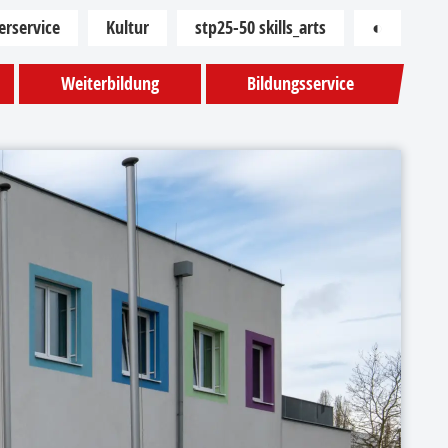
erservice
Kultur
stp25-50 skills_arts
◐
Kontras
Weiterbildung
Bildungsservice