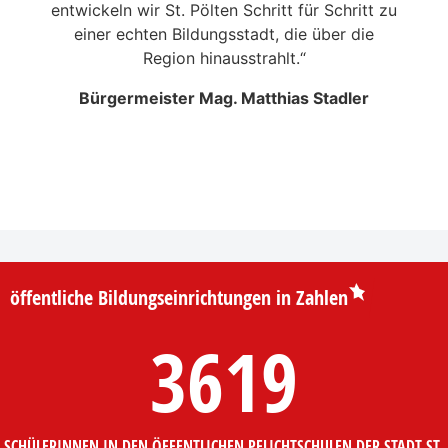
e
entwickeln wir St. Pölten Schritt für Schritt zu
ppen
einer echten Bildungsstadt, die über die
Kin
 1.
Region hinausstrahlt.“
Ta
Bürgermeister Mag. Matthias Stadler
eas
Ki
öffentliche Bildungseinrichtungen in Zahlen
3619
SCHÜLERINNEN IN DEN ÖFFENTLICHEN PFLICHTSCHULEN DER STADT ST.