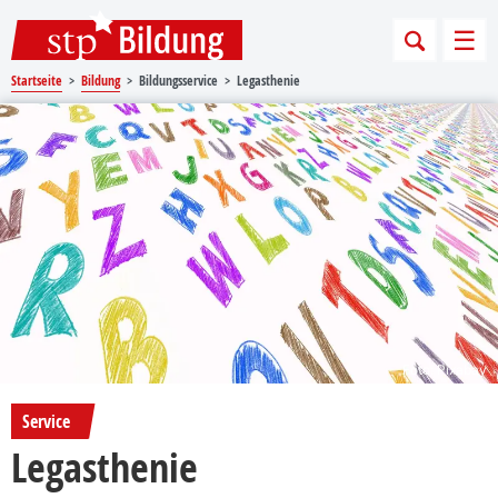
Sprungmarken
Springe direkt zu:
Men
Startseite
Bildung
Bildungsservice
Legasthenie
Foto: Pixabay
Service
Legasthenie