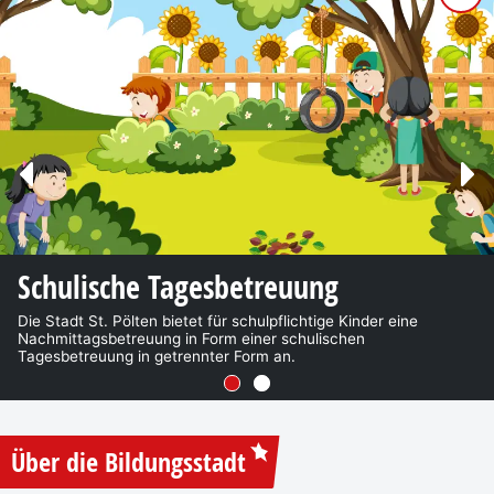
Schulische Tagesbetreuung
Musik- und Kunstschule
Die Stadt St. Pölten bietet für schulpflichtige Kinder eine
Die Musikschule der Landeshauptstadt, mit ihrer
Nachmittagsbetreuung in Form einer schulischen
beeindruckenden Geschichte und einem umfassenden
Tagesbetreuung in getrennter Form an.
Bildungsangebot, hat sich als eine führende Institution in der
musikalischen Ausbildung etabliert.
Go to slide 1
Go to slide 2
Über die Bildungsstadt