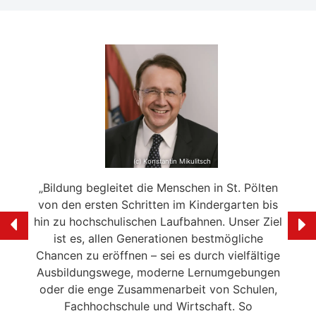
(c) Konstantin Mikulitsch
andort
„Bildung begleitet die Menschen in St. Pölten
„St. 
von den ersten Schritten im Kindergarten bis
,
hin zu hochschulischen Laufbahnen. Unser Ziel
zu
ist es, allen Generationen bestmögliche
Ta
iedene
Chancen zu eröffnen – sei es durch vielfältige
unive
en an.
Ausbildungswege, moderne Lernumgebungen
und i
oder die enge Zusammenarbeit von Schulen,
 Stadt
Fachhochschule und Wirtschaft. So
Kinde