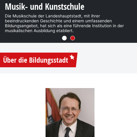
Schulische Tagesbetreuung
Musik- und Kunstschule
Die Stadt St. Pölten bietet für schulpflichtige Kinder eine
Die Musikschule der Landeshauptstadt, mit ihrer
Nachmittagsbetreuung in Form einer schulischen
beeindruckenden Geschichte und einem umfassenden
Tagesbetreuung in getrennter Form an.
Bildungsangebot, hat sich als eine führende Institution in der
musikalischen Ausbildung etabliert.
Go to slide 1
Go to slide 2
Über die Bildungsstadt