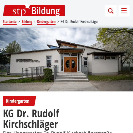
Sprungmarken
Springe direkt zu:
Men
Startseite
Bildung
Kindergarten
KG Dr. Rudolf Kirchschläger
Kindergarten
KG Dr. Rudolf
Kirchschläger
Der Kindergarten Dr. Rudolf Kirchschlägerstraße