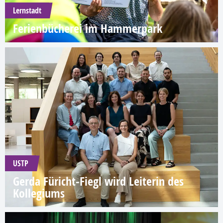
Lernstadt
Ferienbücherei im Hammerpark
USTP
Gerda Füricht-Fiegl wird Leiterin des
Kollegiums