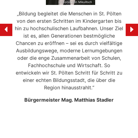
(c) Konstantin Mikulitsch
andort
„Bildung begleitet die Menschen in St. Pölten
„St. 
von den ersten Schritten im Kindergarten bis
,
hin zu hochschulischen Laufbahnen. Unser Ziel
zu
ist es, allen Generationen bestmögliche
Ta
iedene
Chancen zu eröffnen – sei es durch vielfältige
unive
en an.
Ausbildungswege, moderne Lernumgebungen
und i
oder die enge Zusammenarbeit von Schulen,
 Stadt
Fachhochschule und Wirtschaft. So
Kinde
e
entwickeln wir St. Pölten Schritt für Schritt zu
ppen
einer echten Bildungsstadt, die über die
Kin
 1.
Region hinausstrahlt.“
Ta
Bürgermeister Mag. Matthias Stadler
eas
Ki