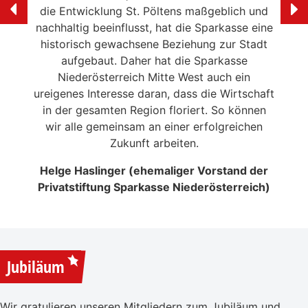
ölten
die Entwicklung St. Pöltens maßgeblich und
der 
swerte
nachhaltig beeinflusst, hat die Sparkasse eine
en in
historisch gewachsene Beziehung zur Stadt
liebe
 die
aufgebaut. Daher hat die Sparkasse
Ale
n
Niederösterreich Mitte West auch ein
eitrag
ureigenes Interesse daran, dass die Wirtschaft
en der
in der gesamten Region floriert. So können
NSERER
wir alle gemeinsam an einer erfolgreichen
Zukunft arbeiten.
Helge Haslinger (ehemaliger Vorstand der
Privatstiftung Sparkasse Niederösterreich)
Jubiläum
Wir gratulieren unseren Mitgliedern zum Jubiläum und