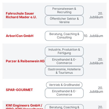
Personalwesen &
Recruiting
Fahrschule Sauer
20.
Richard Mader e.U.
Jubiläum
Öffentlicher Sektor &
Vereine
Beratung, Coaching &
ArboriCon GmbH
10. Jubiläum
Consulting
Industrie, Produktion &
Fertigung
20.
Einzelhandel & E-
Parzer & Reibenwein KG
Commerce
Jubiläum
Gastronomie, Hotellerie
& Tourismus
Vertrieb & Großhandel
20.
SPAR-GOURMET
Einzelhandel & E-
Jubiläum
Commerce
KWI Engineers GmbH /
20.
Beratung, Coaching &
IPRO-KWI Verwaltungs