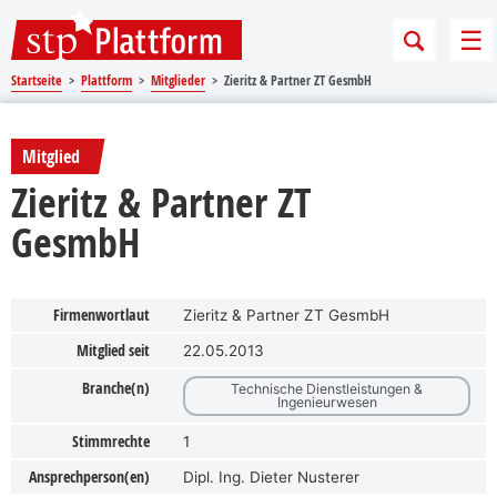
Sprungmarken
Springe direkt zu:
Me
Startseite
Plattform
Mitglieder
Zieritz & Partner ZT GesmbH
Mitglied
Zieritz & Partner ZT
GesmbH
Firmenwortlaut
Zieritz & Partner ZT GesmbH
Mitglied seit
22.05.2013
Branche(n)
Technische Dienstleistungen &
Ingenieurwesen
Stimmrechte
1
Ansprechperson(en)
Dipl. Ing. Dieter Nusterer