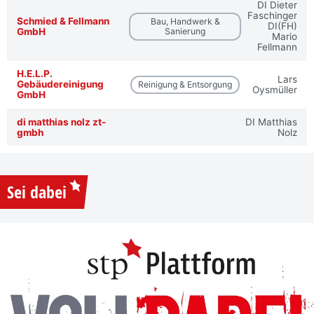
DI Dieter
Faschinger
Schmied & Fellmann
Bau, Handwerk &
DI(FH)
GmbH
Sanierung
Mario
Fellmann
H.E.L.P.
Lars
Gebäudereinigung
Reinigung & Entsorgung
Oysmüller
GmbH
di matthias nolz zt-
DI Matthias
gmbh
Nolz
Sei dabei