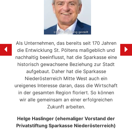
(c) zur Verfügung gestellt
e mein
Als Unternehmen, das bereits seit 170 Jahren
Ich f
ölten
die Entwicklung St. Pöltens maßgeblich und
der 
swerte
nachhaltig beeinflusst, hat die Sparkasse eine
en in
historisch gewachsene Beziehung zur Stadt
liebe
 die
aufgebaut. Daher hat die Sparkasse
Ale
n
Niederösterreich Mitte West auch ein
eitrag
ureigenes Interesse daran, dass die Wirtschaft
en der
in der gesamten Region floriert. So können
NSERER
wir alle gemeinsam an einer erfolgreichen
Zukunft arbeiten.
Helge Haslinger (ehemaliger Vorstand der
Privatstiftung Sparkasse Niederösterreich)