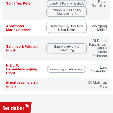
Peter
Schlaffer, Peter
Land- & Forstwirtschaft
Schlaffer
Immobilien & Facility
Management
Aparthotel
Wolfgang
Gastronomie, Hotellerie
Mariazellerhof
& Tourismus
Müller
DI Dieter
Faschinger
Schmied & Fellmann
Bau, Handwerk &
DI(FH)
GmbH
Sanierung
Mario
Fellmann
H.E.L.P.
Lars
Gebäudereinigung
Reinigung & Entsorgung
Oysmüller
GmbH
di matthias nolz zt-
DI Matthias
gmbh
Nolz
Sei dabei