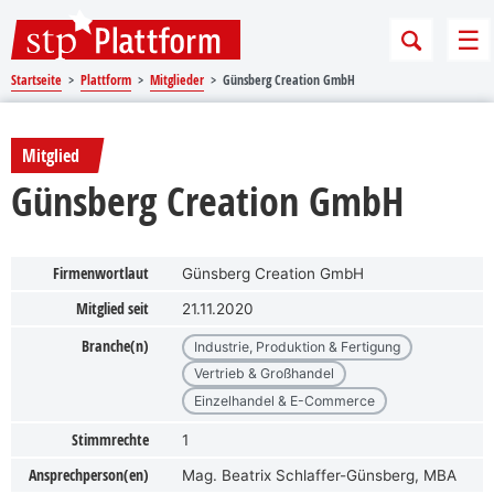
Sprungmarken
Springe direkt zu:
Me
Startseite
Plattform
Mitglieder
Günsberg Creation GmbH
Mitglied
Günsberg Creation GmbH
Firmenwortlaut
Günsberg Creation GmbH
Mitglied seit
21.11.2020
Branche(n)
Industrie, Produktion & Fertigung
Vertrieb & Großhandel
Einzelhandel & E-Commerce
Stimmrechte
1
Ansprechperson(en)
Mag. Beatrix Schlaffer-Günsberg, MBA