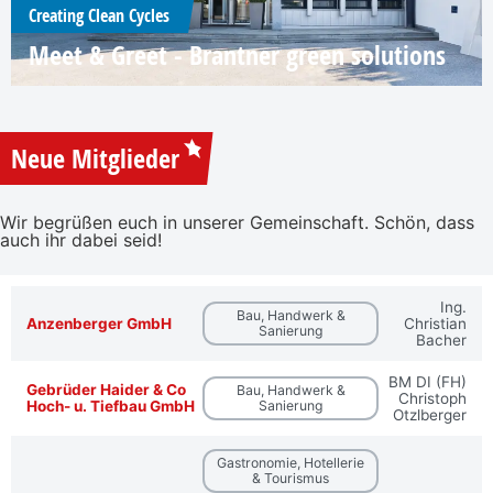
Creating Clean Cycles
Meet & Greet - Brantner green solutions
Neue Mitglieder
Wir begrüßen euch in unserer Gemeinschaft. Schön, dass
auch ihr dabei seid!
Ing.
Bau, Handwerk &
Anzenberger GmbH
Christian
Sanierung
Bacher
BM DI (FH)
Gebrüder Haider & Co
Bau, Handwerk &
Christoph
Hoch- u. Tiefbau GmbH
Sanierung
Otzlberger
Gastronomie, Hotellerie
& Tourismus