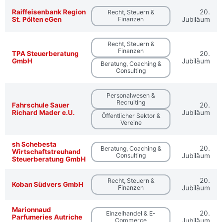
Raiffeisenbank Region
20.
Recht, Steuern &
St. Pölten eGen
Finanzen
Jubiläum
Recht, Steuern &
Finanzen
TPA Steuerberatung
20.
GmbH
Jubiläum
Beratung, Coaching &
Consulting
Personalwesen &
Recruiting
Fahrschule Sauer
20.
Richard Mader e.U.
Jubiläum
Öffentlicher Sektor &
Vereine
sh Schebesta
20.
Beratung, Coaching &
Wirtschaftstreuhand
Consulting
Jubiläum
Steuerberatung GmbH
20.
Recht, Steuern &
Koban Südvers GmbH
Finanzen
Jubiläum
Marionnaud
20.
Einzelhandel & E-
Parfumeries Autriche
Commerce
Jubiläum