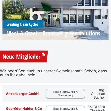
Creating Clean Cycles
Meet & Greet - Brantner green solutions
Neue Mitglieder
Wir begrüßen euch in unserer Gemeinschaft. Schön, dass
auch ihr dabei seid!
Ing.
Bau, Handwerk &
Anzenberger GmbH
Christian
Sanierung
Bacher
BM DI (FH)
Gebrüder Haider & Co
Bau, Handwerk &
Christoph