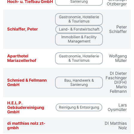
Hoch- u. Tiefbau GmbH
Sanierung
Otzlberger
Gastronomie, Hotellerie
& Tourismus
Peter
Schlaffer, Peter
Land- & Forstwirtschaft
Schlaffer
Immobilien & Facility
Management
Aparthotel
Wolfgang
Gastronomie, Hotellerie
Mariazellerhof
& Tourismus
Müller
DI Dieter
Faschinger
Schmied & Fellmann
Bau, Handwerk &
DI(FH)
GmbH
Sanierung
Mario
Fellmann
H.E.L.P.
Lars
Gebäudereinigung
Reinigung & Entsorgung
Oysmüller
GmbH
di matthias nolz zt-
DI Matthias
gmbh
Nolz