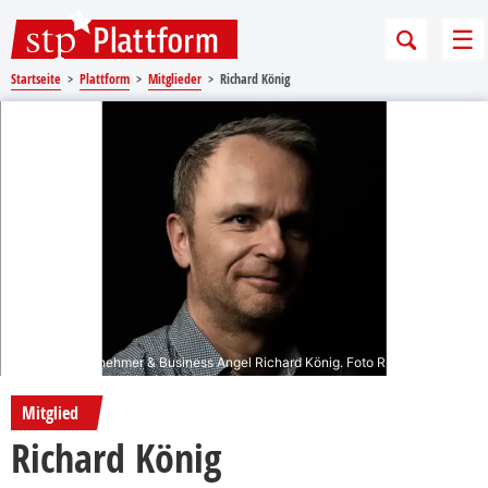
Sprungmarken
Springe direkt zu:
Me
Startseite
Plattform
Mitglieder
Richard König
Unternehmer & Business Angel Richard König. Foto RK Media GmbH
Mitglied
Richard König