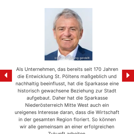
(c) zur Verfügung gestellt
e mein
Als Unternehmen, das bereits seit 170 Jahren
Ich f
ölten
die Entwicklung St. Pöltens maßgeblich und
der 
swerte
nachhaltig beeinflusst, hat die Sparkasse eine
en in
historisch gewachsene Beziehung zur Stadt
liebe
 die
aufgebaut. Daher hat die Sparkasse
Ale
n
Niederösterreich Mitte West auch ein
eitrag
ureigenes Interesse daran, dass die Wirtschaft
en der
in der gesamten Region floriert. So können
NSERER
wir alle gemeinsam an einer erfolgreichen
Zukunft arbeiten.