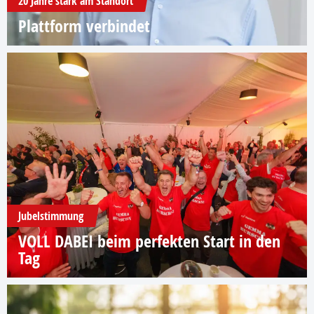
20 Jahre stark am Standort
Plattform verbindet
Jubelstimmung
VOLL DABEI beim perfekten Start in den
Tag