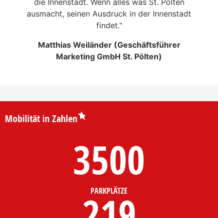
enn
die Innenstadt. Wenn alles was St. Pölten
unser
ebnis
ausmacht, seinen Ausdruck in der Innenstadt
findet."
D
ung,
Matthias Weiländer (Geschäftsführer
Marketing GmbH St. Pölten)
Mobilität in Zahlen
3500
PARKPLÄTZE
219