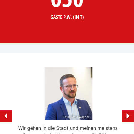
GÄSTE P.W. (IN T)
Foto: Tanja Wagner
nd
"Wir gehen in die Stadt und meinen meistens
"Br