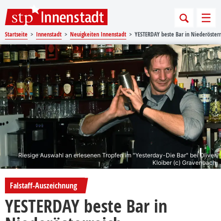
Sprungmarken
Springe direkt zu:
Men
Startseite
Innenstadt
Neuigkeiten Innenstadt
YESTERDAY beste Bar in Niederösterr
Riesige Auswahl an erlesenen Tropfen im "Yesterday-Die Bar" bei Oliver
Kloiber (c) Gravenbach
Falstaff-Auszeichnung
YESTERDAY beste Bar in