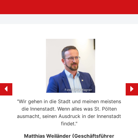
Foto: Tanja Wagner
nd
"Wir gehen in die Stadt und meinen meistens
"Br
enn
die Innenstadt. Wenn alles was St. Pölten
unser
ebnis
ausmacht, seinen Ausdruck in der Innenstadt
findet."
D
ung,
Matthias Weiländer (Geschäftsführer