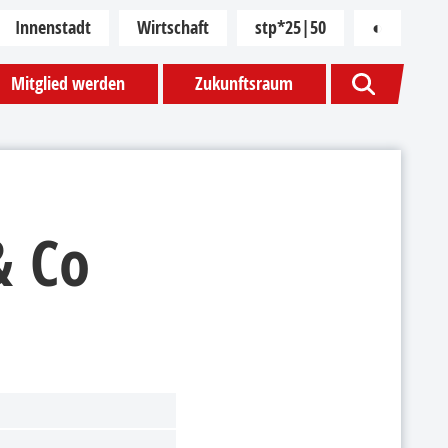
Innenstadt
Wirtschaft
stp*25|50
◐
Kontras
Mitglied werden
Zukunftsraum
& Co