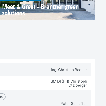
Meet & Greet - Brantner green
solutions
Ing. Christian Bacher
BM DI (FH) Christoph
Otzlberger
us
Peter Schlaffer