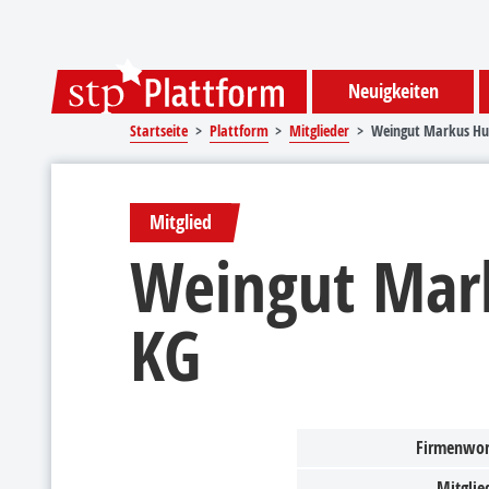
Sprungmarken
Springe direkt zu:
Neuigkeiten
Startseite
Plattform
Mitglieder
Weingut Markus Hu
Mitglied
Weingut Mar
KG
Firmenwor
Mitglied