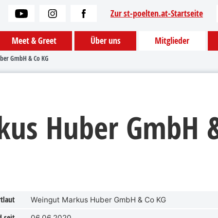
Zur st-poelten.at-Startseite
Meet & Greet
Über uns
Mitglieder
ber GmbH & Co KG
kus Huber GmbH 
tlaut
Weingut Markus Huber GmbH & Co KG
 seit
06.06.2020