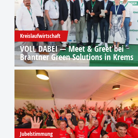
Kreislaufwirtschaft
VOLL DABEI — Meet & Greet bei
Brantner Green Solutions in Krems
Jubelstimmung