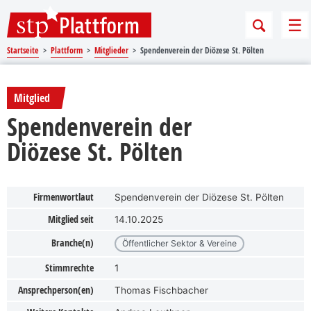
Sprungmarken
Springe direkt zu:
Me
Startseite
Plattform
Mitglieder
Spendenverein der Diözese St. Pölten
Mitglied
Spendenverein der
Diözese St. Pölten
Firmenwortlaut
Spendenverein der Diözese St. Pölten
Mitglied seit
14.10.2025
Branche(n)
Öffentlicher Sektor & Vereine
Stimmrechte
1
Ansprechperson(en)
Thomas Fischbacher