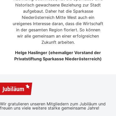
en in
historisch gewachsene Beziehung zur Stadt
liebe
 die
aufgebaut. Daher hat die Sparkasse
Ale
n
Niederösterreich Mitte West auch ein
eitrag
ureigenes Interesse daran, dass die Wirtschaft
en der
in der gesamten Region floriert. So können
NSERER
wir alle gemeinsam an einer erfolgreichen
Zukunft arbeiten.
Helge Haslinger (ehemaliger Vorstand der
Privatstiftung Sparkasse Niederösterreich)
Jubiläum
Wir gratulieren unseren Mitgliedern zum Jubiläum und
freuen uns viele weitere starke gemeinsame Jahre!