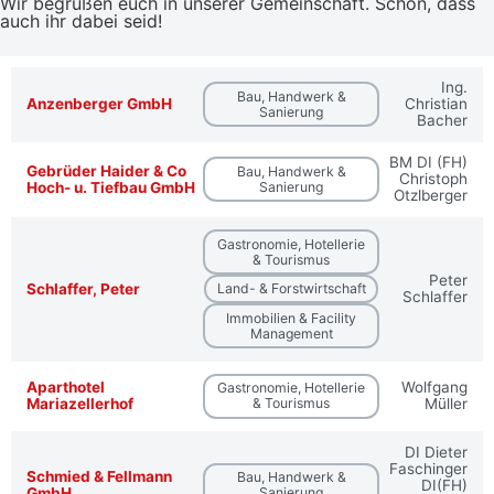
Wir begrüßen euch in unserer Gemeinschaft. Schön, dass
auch ihr dabei seid!
Ing.
Bau, Handwerk &
Anzenberger GmbH
Christian
Sanierung
Bacher
BM DI (FH)
Gebrüder Haider & Co
Bau, Handwerk &
Christoph
Hoch- u. Tiefbau GmbH
Sanierung
Otzlberger
Gastronomie, Hotellerie
& Tourismus
Peter
Schlaffer, Peter
Land- & Forstwirtschaft
Schlaffer
Immobilien & Facility
Management
Aparthotel
Wolfgang
Gastronomie, Hotellerie
Mariazellerhof
& Tourismus
Müller
DI Dieter
Faschinger
Schmied & Fellmann
Bau, Handwerk &
DI(FH)
GmbH
Sanierung