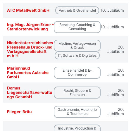
ATC Metallwelt GmbH
10. Jubiläum
Vertrieb & Großhandel
Ing. Mag. Jürgen Erber -
Beratung, Coaching &
10. Jubiläum
Standortentwicklung
Consulting
Niederösterreichisches
Medien, Verlagswesen
Pressehaus Druck- und
20.
& Druck
Verlagsgesellschaft
Jubiläum
IT, Software & Digitales
m.b.H.
Marionnaud
20.
Einzelhandel & E-
Parfumeries Autriche
Commerce
Jubiläum
GmbH
Domus
20.
Recht, Steuern &
Liegenschaftsverwaltu
Finanzen
Jubiläum
ngs GesmbH
20.
Gastronomie, Hotellerie
Flieger-Bräu
& Tourismus
Jubiläum
Industrie, Produktion &