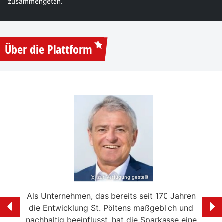
zusammengetan.
Über die Plattform
(c) zur Verfügung gestellt
e mein
Als Unternehmen, das bereits seit 170 Jahren
Ich f
ölten
die Entwicklung St. Pöltens maßgeblich und
der 
swerte
nachhaltig beeinflusst, hat die Sparkasse eine