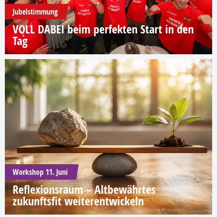
Jubelstimmung
VOLL DABEI beim perfekten Start in den
Tag
Workshop 11. Juni
Reflexionsraum – Altbewährtes
zukunftsfit weiterentwickeln