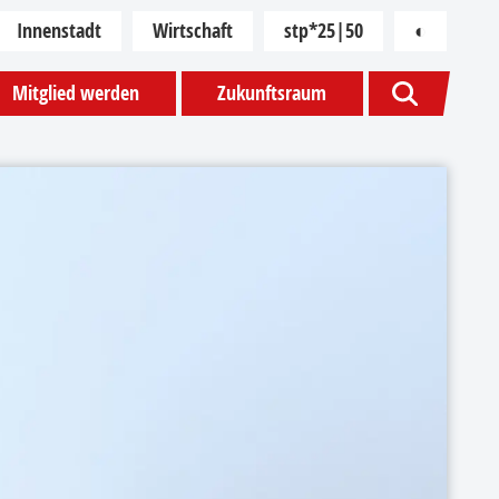
Innenstadt
Wirtschaft
stp*25|50
◐
Kontras
Mitglied werden
Zukunftsraum