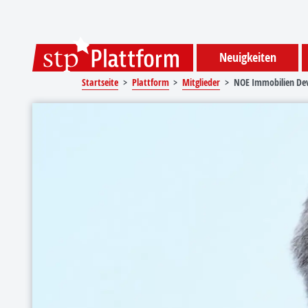
Sprungmarken
Springe direkt zu:
Neuigkeiten
Startseite
Plattform
Mitglieder
NOE Immobilien De