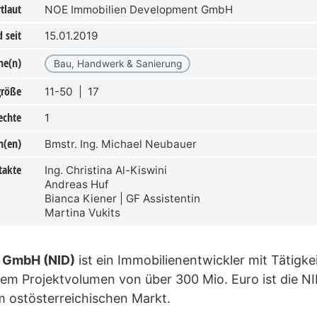
tlaut
NOE Immobilien Development GmbH
 seit
15.01.2019
he(n)
Bau, Handwerk & Sanierung
größe
11-50 | 17
echte
1
n(en)
Bmstr. Ing. Michael Neubauer
takte
Ing. Christina Al-Kiswini
Andreas Huf
Bianca Kiener | GF Assistentin
Martina Vukits
 GmbH (NID)
ist ein Immobilienentwickler mit Tätigk
nem Projektvolumen von über 300 Mio. Euro ist die N
 ostösterreichischen Markt.