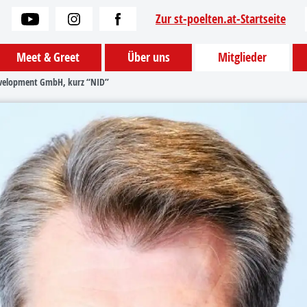
Zur st-poelten.at-Startseite
Meet & Greet
Über uns
Mitglieder
velopment GmbH, kurz “NID”