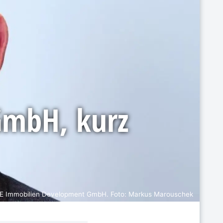
GmbH, kurz
NOE Immobilien Development GmbH. Foto: Markus Marouschek