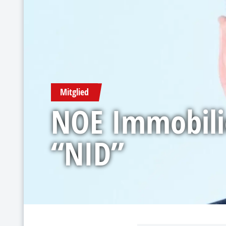
Mitglied
NOE Immobili
“NID”