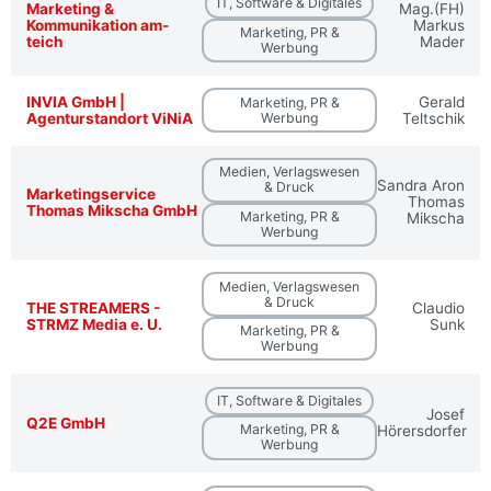
IT, Software & Digitales
Marketing &
Mag.(FH)
Kommunikation am-
Markus
Marketing, PR &
teich
Mader
Werbung
INVIA GmbH |
Gerald
Marketing, PR &
Agenturstandort ViNiA
Werbung
Teltschik
Medien, Verlagswesen
Sandra Aron
& Druck
Marketingservice
Thomas
Thomas Mikscha GmbH
Marketing, PR &
Mikscha
Werbung
Medien, Verlagswesen
& Druck
THE STREAMERS -
Claudio
STRMZ Media e. U.
Sunk
Marketing, PR &
Werbung
IT, Software & Digitales
Josef
Q2E GmbH
Marketing, PR &
Hörersdorfer
Werbung