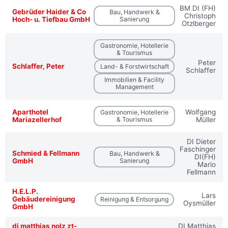
BM DI (FH)
Gebrüder Haider & Co
Bau, Handwerk &
Christoph
Hoch- u. Tiefbau GmbH
Sanierung
Otzlberger
Gastronomie, Hotellerie
& Tourismus
Peter
Schlaffer, Peter
Land- & Forstwirtschaft
Schlaffer
Immobilien & Facility
Management
Aparthotel
Wolfgang
Gastronomie, Hotellerie
Mariazellerhof
& Tourismus
Müller
DI Dieter
Faschinger
Schmied & Fellmann
Bau, Handwerk &
DI(FH)
GmbH
Sanierung
Mario
Fellmann
H.E.L.P.
Lars
Gebäudereinigung
Reinigung & Entsorgung
Oysmüller
GmbH
di matthias nolz zt-
DI Matthias