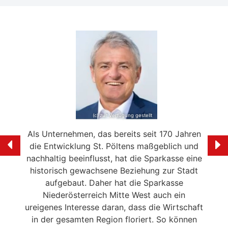
(c) zur Verfügung gestellt
e mein
Als Unternehmen, das bereits seit 170 Jahren
Ich f
ölten
die Entwicklung St. Pöltens maßgeblich und
der 
swerte
nachhaltig beeinflusst, hat die Sparkasse eine
en in
historisch gewachsene Beziehung zur Stadt
liebe
 die
aufgebaut. Daher hat die Sparkasse
Ale
n
Niederösterreich Mitte West auch ein
eitrag
ureigenes Interesse daran, dass die Wirtschaft
en der
in der gesamten Region floriert. So können