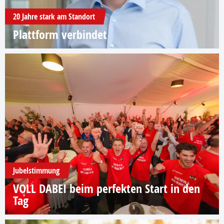
20 Jahre stark am Standort
Plattform verbindet
Jubelstimmung
VOLL DABEI beim perfekten Start in den
Tag