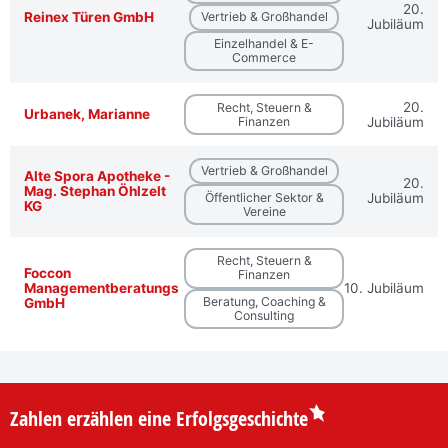
20.
Reinex Türen GmbH
Vertrieb & Großhandel
Jubiläum
Einzelhandel & E-
Commerce
20.
Recht, Steuern &
Urbanek, Marianne
Finanzen
Jubiläum
Vertrieb & Großhandel
Alte Spora Apotheke -
20.
Mag. Stephan Öhlzelt
Öffentlicher Sektor &
Jubiläum
KG
Vereine
Recht, Steuern &
Foccon
Finanzen
Managementberatungs
10. Jubiläum
Beratung, Coaching &
GmbH
Consulting
Zahlen erzählen eine Erfolgsgeschichte