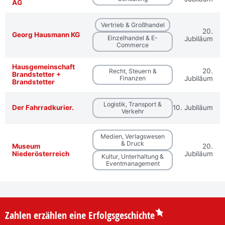
AG
Vertrieb & Großhandel
20.
Georg Hausmann KG
Einzelhandel & E-
Jubiläum
Commerce
Hausgemeinschaft
20.
Recht, Steuern &
Brandstetter +
Finanzen
Jubiläum
Brandstetter
Logistik, Transport &
Der Fahrradkurier.
10. Jubiläum
Verkehr
Medien, Verlagswesen
& Druck
Museum
20.
Niederösterreich
Jubiläum
Kultur, Unterhaltung &
Eventmanagement
Zahlen erzählen eine Erfolgsgeschichte