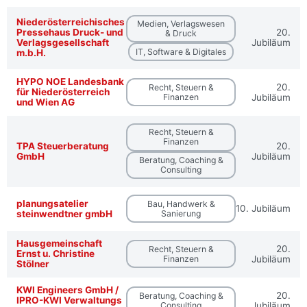
Niederösterreichisches
Medien, Verlagswesen
Pressehaus Druck- und
20.
& Druck
Verlagsgesellschaft
Jubiläum
IT, Software & Digitales
m.b.H.
HYPO NOE Landesbank
20.
Recht, Steuern &
für Niederösterreich
Finanzen
Jubiläum
und Wien AG
Recht, Steuern &
Finanzen
TPA Steuerberatung
20.
GmbH
Jubiläum
Beratung, Coaching &
Consulting
planungsatelier
Bau, Handwerk &
10. Jubiläum
steinwendtner gmbH
Sanierung
Hausgemeinschaft
20.
Recht, Steuern &
Ernst u. Christine
Finanzen
Jubiläum
Stölner
KWI Engineers GmbH /
20.
Beratung, Coaching &
IPRO-KWI Verwaltungs
Consulting
Jubiläum