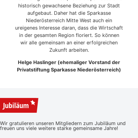
en in
historisch gewachsene Beziehung zur Stadt
liebe
 die
aufgebaut. Daher hat die Sparkasse
Ale
n
Niederösterreich Mitte West auch ein
eitrag
ureigenes Interesse daran, dass die Wirtschaft
en der
in der gesamten Region floriert. So können
NSERER
wir alle gemeinsam an einer erfolgreichen
Zukunft arbeiten.
Helge Haslinger (ehemaliger Vorstand der
Privatstiftung Sparkasse Niederösterreich)
Jubiläum
Wir gratulieren unseren Mitgliedern zum Jubiläum und
freuen uns viele weitere starke gemeinsame Jahre!