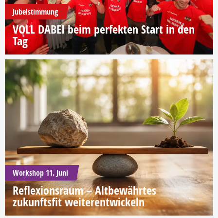
Jubelstimmung
VOLL DABEI beim perfekten Start in den
Tag
Workshop 11. Juni
Reflexionsraum – Altbewährtes
zukunftsfit weiterentwickeln