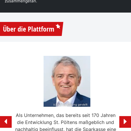
zusammengetan.
Über die Plattform
(c) zur Verfügung gestellt
e mein
Als Unternehmen, das bereits seit 170 Jahren
Ich f
ölten
die Entwicklung St. Pöltens maßgeblich und
der 
swerte
nachhaltig beeinflusst, hat die Sparkasse eine