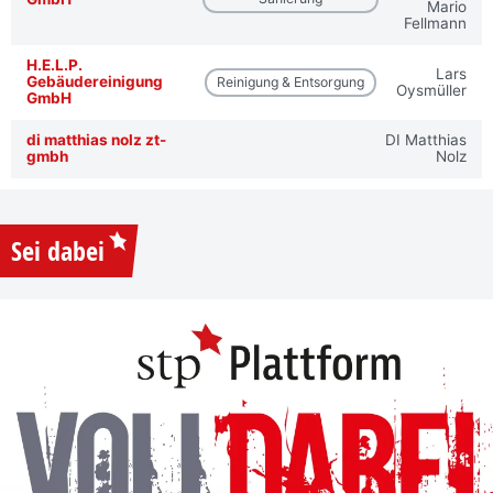
Mario
Fellmann
H.E.L.P.
Lars
Gebäudereinigung
Reinigung & Entsorgung
Oysmüller
GmbH
di matthias nolz zt-
DI Matthias
gmbh
Nolz
Sei dabei