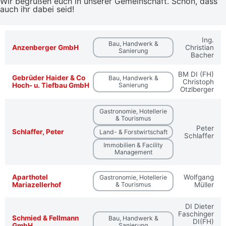
Wir begrüßen euch in unserer Gemeinschaft. Schön, dass
auch ihr dabei seid!
Ing.
Bau, Handwerk &
Anzenberger GmbH
Christian
Sanierung
Bacher
BM DI (FH)
Gebrüder Haider & Co
Bau, Handwerk &
Christoph
Hoch- u. Tiefbau GmbH
Sanierung
Otzlberger
Gastronomie, Hotellerie
& Tourismus
Peter
Schlaffer, Peter
Land- & Forstwirtschaft
Schlaffer
Immobilien & Facility
Management
Aparthotel
Wolfgang
Gastronomie, Hotellerie
Mariazellerhof
& Tourismus
Müller
DI Dieter
Faschinger
Schmied & Fellmann
Bau, Handwerk &
DI(FH)
GmbH
Sanierung