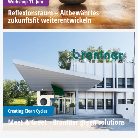
Workshop 11. Juni
Reflexionsraum – Altbewährtes
zukunftsfit weiterentwickeln
Creating Clean Cycles
Meet & Greet - Brantner green solutions