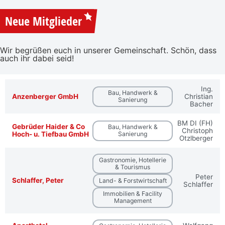
Neue Mitglieder
Wir begrüßen euch in unserer Gemeinschaft. Schön, dass
auch ihr dabei seid!
Ing.
Bau, Handwerk &
Anzenberger GmbH
Christian
Sanierung
Bacher
BM DI (FH)
Gebrüder Haider & Co
Bau, Handwerk &
Christoph
Hoch- u. Tiefbau GmbH
Sanierung
Otzlberger
Gastronomie, Hotellerie
& Tourismus
Peter
Schlaffer, Peter
Land- & Forstwirtschaft
Schlaffer
Immobilien & Facility
Management