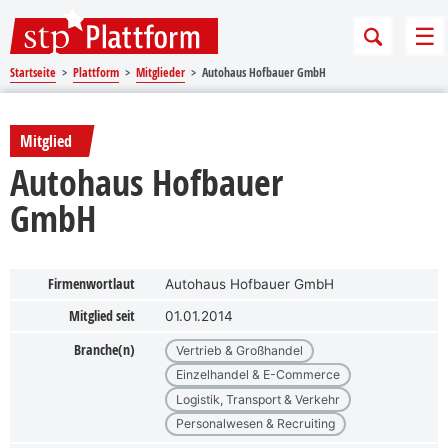
Sprungmarken
Springe direkt zu:
Me
Startseite
Plattform
Mitglieder
Autohaus Hofbauer GmbH
Mitglied
Autohaus Hofbauer
GmbH
Firmenwortlaut
Autohaus Hofbauer GmbH
Mitglied seit
01.01.2014
Branche(n)
Vertrieb & Großhandel
Einzelhandel & E-Commerce
Logistik, Transport & Verkehr
Personalwesen & Recruiting