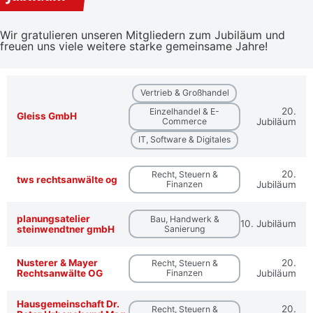
Wir gratulieren unseren Mitgliedern zum Jubiläum und
freuen uns viele weitere starke gemeinsame Jahre!
Vertrieb & Großhandel
20.
Einzelhandel & E-
Gleiss GmbH
Commerce
Jubiläum
IT, Software & Digitales
20.
Recht, Steuern &
tws rechtsanwälte og
Finanzen
Jubiläum
planungsatelier
Bau, Handwerk &
10. Jubiläum
steinwendtner gmbH
Sanierung
Nusterer & Mayer
20.
Recht, Steuern &
Rechtsanwälte OG
Finanzen
Jubiläum
Hausgemeinschaft Dr.
20.
Recht, Steuern &