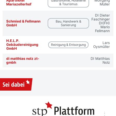
Aparthotel
Wolfgang
Gastronomie, Hotellerie
Mariazellerhof
& Tourismus
Müller
DI Dieter
Faschinger
Schmied & Fellmann
Bau, Handwerk &
DI(FH)
GmbH
Sanierung
Mario
Fellmann
H.E.L.P.
Lars
Gebäudereinigung
Reinigung & Entsorgung
Oysmüller
GmbH
di matthias nolz zt-
DI Matthias
gmbh
Nolz
Sei dabei