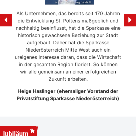
(c) zur Verfügung gestellt
e mein
Als Unternehmen, das bereits seit 170 Jahren
Ich f
ölten
die Entwicklung St. Pöltens maßgeblich und
der 
swerte
nachhaltig beeinflusst, hat die Sparkasse eine
en in
historisch gewachsene Beziehung zur Stadt
liebe
 die
aufgebaut. Daher hat die Sparkasse
Ale
n
Niederösterreich Mitte West auch ein
eitrag
ureigenes Interesse daran, dass die Wirtschaft
en der
in der gesamten Region floriert. So können
NSERER
wir alle gemeinsam an einer erfolgreichen
Zukunft arbeiten.
Helge Haslinger (ehemaliger Vorstand der
Privatstiftung Sparkasse Niederösterreich)
Jubiläum