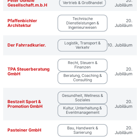
Peter Göndle
20.
Vertrieb & Großhandel
Gesellschaft.m.b.H
Jubiläum
Technische
Pfaffenbichler
20.
Dienstleistungen &
Architektur
Jubiläum
Ingenieurwesen
Logistik, Transport &
Der Fahrradkurier.
10. Jubiläum
Verkehr
Recht, Steuern &
Finanzen
TPA Steuerberatung
20.
GmbH
Jubiläum
Beratung, Coaching &
Consulting
Gesundheit, Wellness &
Soziales
Bestzeit Sport &
20.
Promotion GmbH
Jubiläum
Kultur, Unterhaltung &
Eventmanagement
20.
Bau, Handwerk &
Pasteiner GmbH
Sanierung
Jubiläum