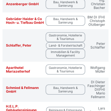
Ing.
Bau, Handwerk &
Anzenberger GmbH
Christian
Sanierung
Bacher
BM DI (FH)
Gebrüder Haider & Co
Bau, Handwerk &
Christoph
Hoch- u. Tiefbau GmbH
Sanierung
Otzlberger
Gastronomie, Hotellerie
& Tourismus
Peter
Schlaffer, Peter
Land- & Forstwirtschaft
Schlaffer
Immobilien & Facility
Management
Aparthotel
Wolfgang
Gastronomie, Hotellerie
Mariazellerhof
& Tourismus
Müller
DI Dieter
Faschinger
Schmied & Fellmann
Bau, Handwerk &
DI(FH)
GmbH
Sanierung
Mario
Fellmann
H.E.L.P.
Lars
Gebäudereinigung
Reinigung & Entsorgung