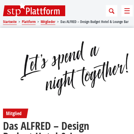
Sprungmarken
Springe direkt zu:
Me
Startseite
Plattform
Mitglieder
Das ALFRED – Design Budget Hotel & Lounge Bar
Design Budget Hotel & Lounge Bar
Mitglied
Das ALFRED – Design