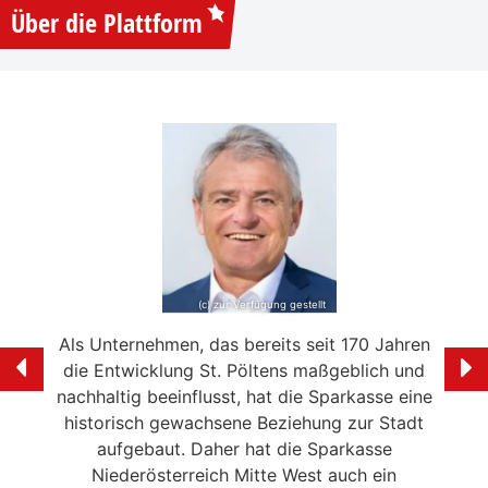
Über die Plattform
(c) zur Verfügung gestellt
e mein
Als Unternehmen, das bereits seit 170 Jahren
Ich f
ölten
die Entwicklung St. Pöltens maßgeblich und
der 
swerte
nachhaltig beeinflusst, hat die Sparkasse eine
en in
historisch gewachsene Beziehung zur Stadt
liebe
 die
aufgebaut. Daher hat die Sparkasse
Ale
n
Niederösterreich Mitte West auch ein