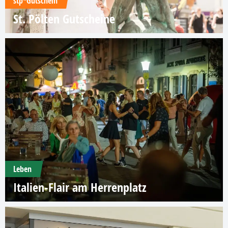
stp*Gutschein
St. Pölten Gutscheine
Leben
Italien-Flair am Herrenplatz