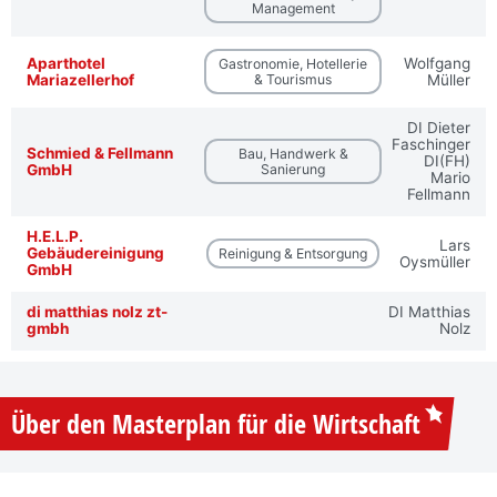
Management
Aparthotel
Wolfgang
Gastronomie, Hotellerie
Mariazellerhof
& Tourismus
Müller
DI Dieter
Faschinger
Schmied & Fellmann
Bau, Handwerk &
DI(FH)
GmbH
Sanierung
Mario
Fellmann
H.E.L.P.
Lars
Gebäudereinigung
Reinigung & Entsorgung
Oysmüller
GmbH
di matthias nolz zt-
DI Matthias
gmbh
Nolz
Über den Masterplan für die Wirtschaft