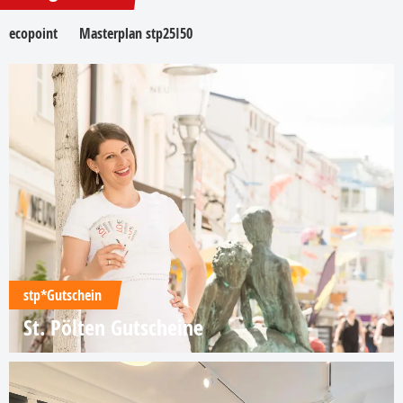
ecopoint
Masterplan stp25I50
stp*Gutschein
St. Pölten Gutscheine