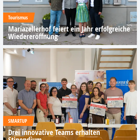
Tourismus
Mariazellerhof feiert ein Jahr erfolgreiche
Wiedereröffnung
SMARTUP
Drei innovative Teams erhalten
Stipendium