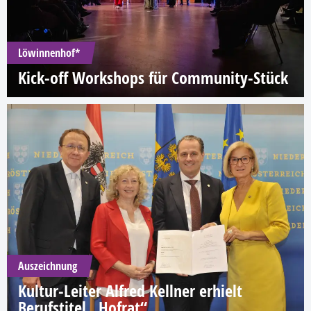
Löwinnenhof*
Kick-off Workshops für Community-Stück
Auszeichnung
Kultur-Leiter Alfred Kellner erhielt
Berufstitel „Hofrat“