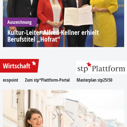
Auszeichnung
Kultur-Leiter Alfred Kellner erhielt
Berufstitel „Hofrat“
Wirtschaft
ecopoint
Zum stp*Plattform-Portal
Masterplan stp25I50