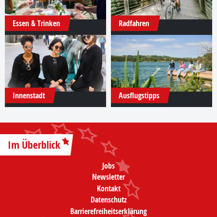
Essen & Trinken
Radfahren
Innenstadt
Ausflugstipps
Im Überblick
Jobs
Newsletter
Kontakt
Datenschutz
Barrierefreiheitserklärung