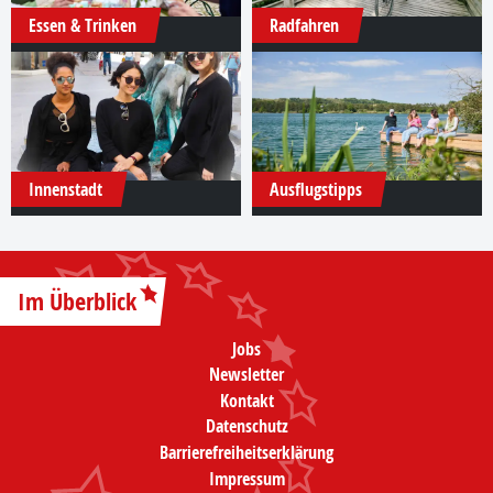
Essen & Trinken
Radfahren
Innenstadt
Ausflugstipps
Im Überblick
Jobs
Newsletter
Kontakt
Datenschutz
Barrierefreiheitserklärung
Impressum