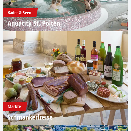
Bäder & Seen
Aquacity St. Pölten
Märkte
Schmankerlreise