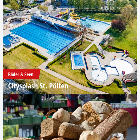
Bäder & Seen
Citysplash St. Pölten