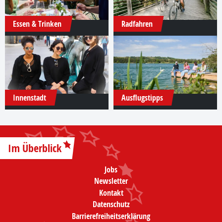
Essen & Trinken
Radfahren
Innenstadt
Ausflugstipps
Im Überblick
Jobs
Newsletter
Kontakt
Datenschutz
Barrierefreiheitserklärung