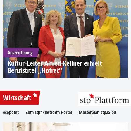
Auszeichnung
Kultur-Leiter Alfred Kellner erhielt
Berufstitel „Hofrat“
Wirtschaft
ecopoint
Zum stp*Plattform-Portal
Masterplan stp25I50