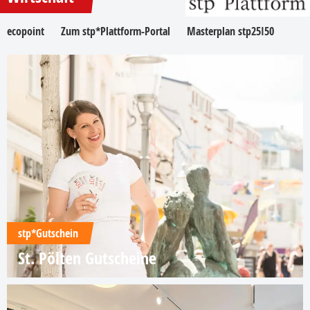
ecopoint
Zum stp*Plattform-Portal
Masterplan stp25I50
stp*Gutschein
St. Pölten Gutscheine