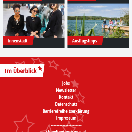
Innenstadt
Ausflugstipps
Im Überblick
Jobs
Newsletter
Kontakt
Datenschutz
Barrierefreiheitserklärung
Impressum
---------------------
stpoeltentourismus.at