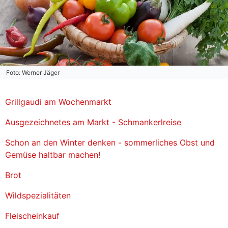
Foto: Werner Jäger
Grillgaudi am Wochenmarkt
Ausgezeichnetes am Markt - Schmankerlreise
Schon an den Winter denken - sommerliches Obst und
Gemüse haltbar machen!
Brot
Wildspezialitäten
Fleischeinkauf