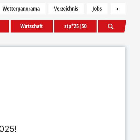
Wetterpanorama
Verzeichnis
Jobs
◐
Kontras
Wirtschaft
stp*25|50
2025!