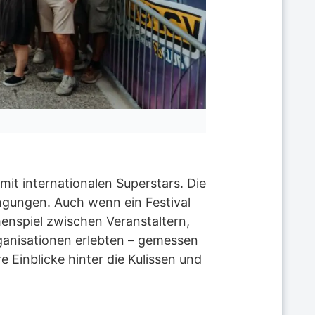
VOLL DABEI beim F
it internationalen Superstars. Die
ngungen. Auch wenn ein Festival
enspiel zwischen Veranstaltern,
rganisationen erlebten – gemessen
e Einblicke hinter die Kulissen und