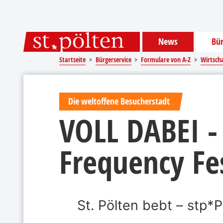
Sprungmarken
Springe direkt zu:
News
Bür
Startseite
Bürgerservice
Formulare von A-Z
Wirtsch
Die weltoffene Besucherstadt
VOLL DABEI -
Frequency Fes
St. Pölten bebt – stp*