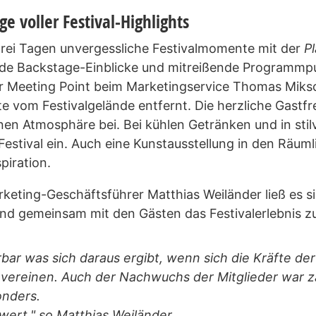
e voller Festival-Highlights
drei Tagen unvergessliche Festivalmomente mit der
Pl
nde Backstage-Einblicke und mitreißende Programmp
er Meeting Point beim Marketingservice Thomas Miks
tte vom Festivalgelände entfernt. Die herzliche Gast
en Atmosphäre bei. Bei kühlen Getränken und in stil
 Festival ein. Auch eine Kunstausstellung in den Räu
spiration.
keting-Geschäftsführer Matthias Weiländer ließ es si
nd gemeinsam mit den Gästen das Festivalerlebnis zu 
ar was sich daraus ergibt, wenn sich die Kräfte der
vereinen. Auch der Nachwuchs der Mitglieder war za
onders.
wert," so Matthias Weiländer.