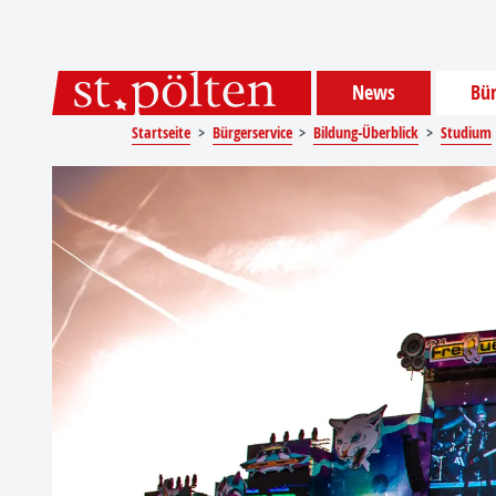
Sprungmarken
Springe direkt zu:
News
Bür
Startseite
Bürgerservice
Bildung-Überblick
Studium