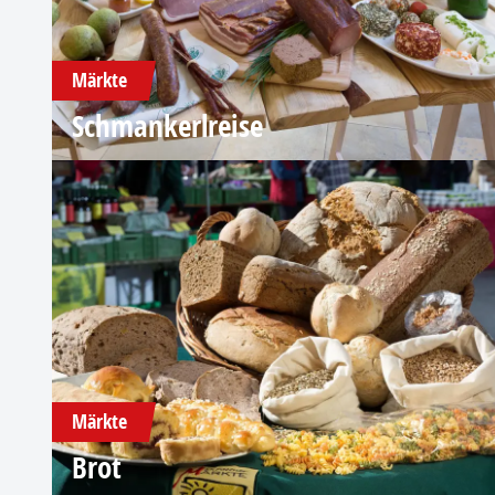
Märkte
Schmankerlreise
Märkte
Brot