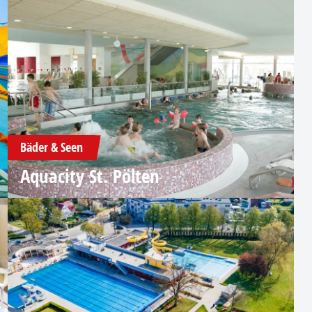
Bäder & Seen
Aquacity St. Pölten