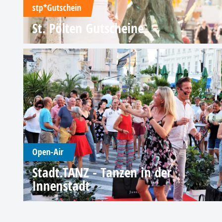
stp*Gutschein
St. Pölten Gutscheine
Open-Air
Stadt.TANZ - Tanzen in der
Innenstadt