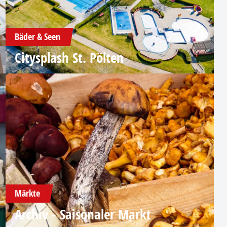
Bäder & Seen
Citysplash St. Pölten
Märkte
Archiv - Saisonaler Markt