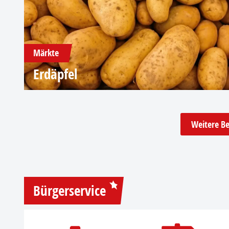
Märkte
Erdäpfel
Weitere Be
Bürgerservice