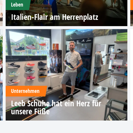
Leben
Italien-Flair am Herrenplatz
Unternehmen
Leeb Schuhe hat ein Herz für
unsere Füße