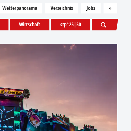
Wetterpanorama
Verzeichnis
Jobs
◐
Kontras
Wirtschaft
stp*25|50