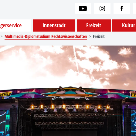
gerservice
Innenstadt
Freizeit
Kultur
Multimedia-Diplomstudium Rechtswissenschaften
Freizeit