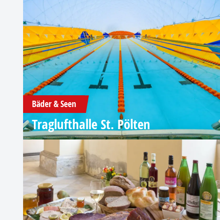
Bäder & Seen
Traglufthalle St. Pölten