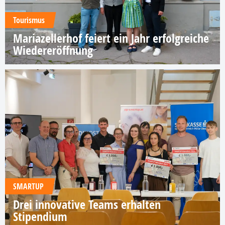
Tourismus
Mariazellerhof feiert ein Jahr erfolgreiche
Wiedereröffnung
SMARTUP
Drei innovative Teams erhalten
Stipendium