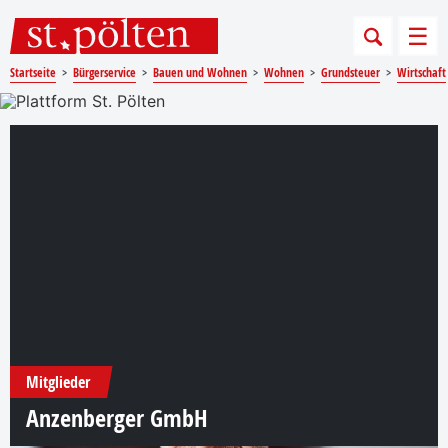
Sprungmarken
Springe direkt zu:
Men
Startseite
Bürgerservice
Bauen und Wohnen
Wohnen
Grundsteuer
Wirtschaft
Plattform St. Pölten
Mitglieder
Anzenberger GmbH