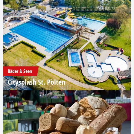
Bäder & Seen
Citysplash St. Pölten