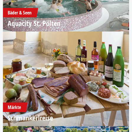
Bäder & Seen
Aquacity St. Pölten
Märkte
Schmankerlreise