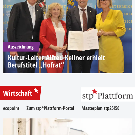
Auszeichnung
Kultur-Leiter Alfred Kellner erhielt
Berufstitel „Hofrat“
Wirtschaft
ecopoint
Zum stp*Plattform-Portal
Masterplan stp25I50