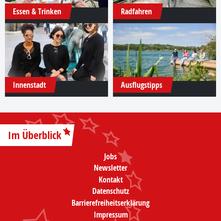
Essen & Trinken
Radfahren
Innenstadt
Ausflugstipps
Im Überblick
Jobs
Newsletter
Kontakt
Datenschutz
Barrierefreiheitserklärung
Impressum