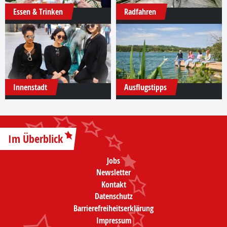
Essen & Trinken
Radfahren
Innenstadt
Ausflugstipps
Im Überblick
Jobs
Newsletter
Kontakt
Datenschutz
Barrierefreiheitserklärung
Impressum