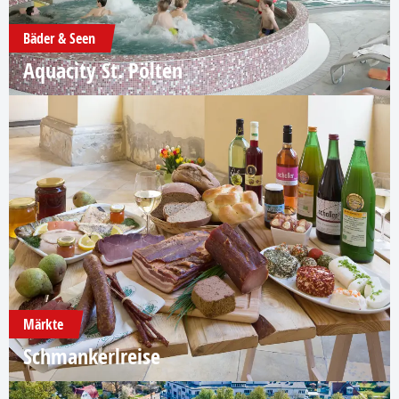
Bäder & Seen
Aquacity St. Pölten
Märkte
Schmankerlreise