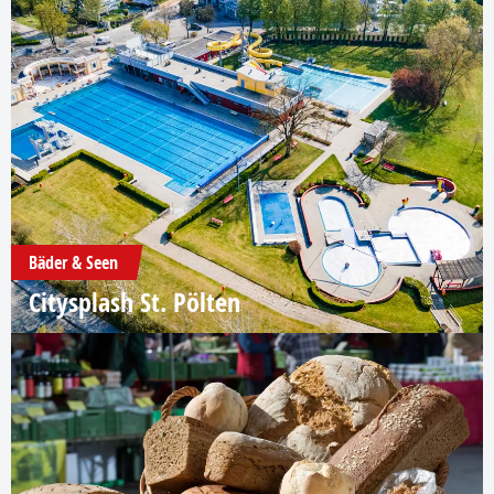
Bäder & Seen
Citysplash St. Pölten