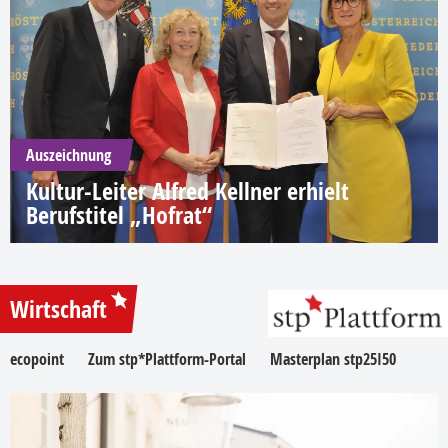
Auszeichnung
Kultur-Leiter Alfred Kellner erhielt
Berufstitel „Hofrat“
Wirtschaft
ecopoint
Zum stp*Plattform-Portal
Masterplan stp25I50