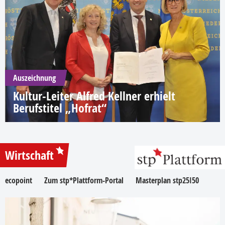
Auszeichnung
Kultur-Leiter Alfred Kellner erhielt
Berufstitel „Hofrat“
Wirtschaft
ecopoint
Zum stp*Plattform-Portal
Masterplan stp25I50