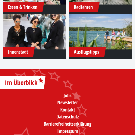
Essen & Trinken
Radfahren
Innenstadt
Ausflugstipps
Im Überblick
Jobs
Newsletter
Kontakt
Datenschutz
Barrierefreiheitserklärung
Impressum