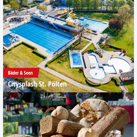
Bäder & Seen
Citysplash St. Pölten