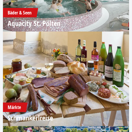
Bäder & Seen
Aquacity St. Pölten
Märkte
Schmankerlreise