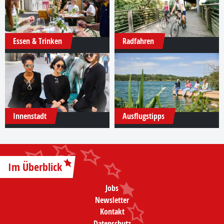
Essen & Trinken
Radfahren
Innenstadt
Ausflugstipps
Im Überblick
Jobs
Newsletter
Kontakt
Datenschutz