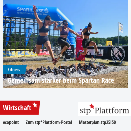
Fitness
Gemeinsam stärker beim Spartan Race
Wirtschaft
ecopoint
Zum stp*Plattform-Portal
Masterplan stp25I50