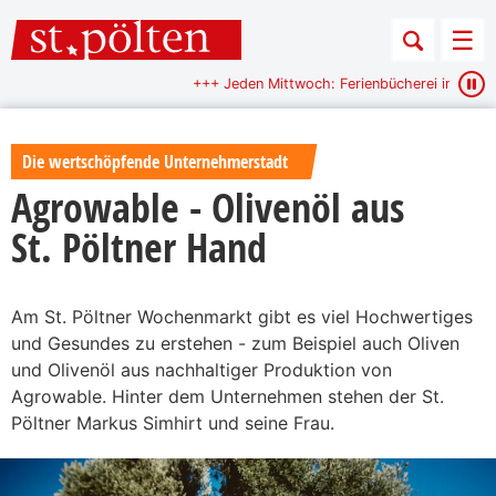
Sprungmarken
Springe direkt zu:
Men
+++ Jeden Mittwoch: Ferienbücherei im Hammerpark +++
+++
Startseite – St. Pölten
Die wertschöpfende Unternehmerstadt
Agrowable - Olivenöl aus
St. Pöltner Hand
Am St. Pöltner Wochenmarkt gibt es viel Hochwertiges
und Gesundes zu erstehen - zum Beispiel auch Oliven
und Olivenöl aus nachhaltiger Produktion von
Agrowable. Hinter dem Unternehmen stehen der St.
Pöltner Markus Simhirt und seine Frau.